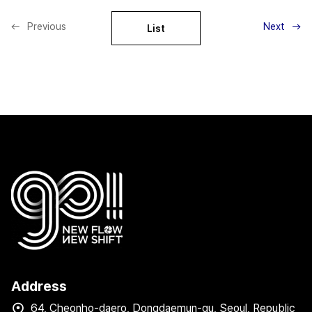
Previous
Next
List
Address
64, Cheonho-daero, Dongdaemun-gu, Seoul, Republic