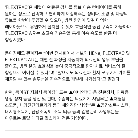
‘FLEXTRAC’은 채혈이 완료된 검체를 튜브 이송 컨베이어를 통해
원하는 장소로 신속하고 편리하게 이송해주는 장비다. 소량 및 다량의
튜브를 한번에 투입할 수 있으며, 병원 환경에 맞춰 다양한
레이아웃으로 유연하게 설치할 수 있어 효율적인 동선 구축이 가능하다.
‘FLEXTRAC AIR’는 초고속 기송관을 통해 이송 속도를 한층 더
향상시켰다.
동아참메드 관계자는 “이번 전시회에서 선보인 HENe, FLEXTRAC 및
FLEXTRAC AIR는 채혈 전 과정을 자동화해 의료진의 업무 부담을
줄이고, 병원 운영 효율성을 높여 궁극적으로 환자 치료 서비스의 질
향상으로 이어질 수 있다”며 “앞으로도 의료진과 환자 모두에게 가치를
제공할 수 있는 솔루션을 지속적으로 개발해 나가겠다”고 말했다.
한편, 동아ST 자회사 동아참메드는 ▲이비인후과용 진료장치, 의료용
영상 장치 등을 생산 및 판매, 수출하는 의료기기 사업부문 ▲채혈용
소모품, 체외진단의료기기 등의 체외진단 사업부문 ▲공간소독시스템,
내시경소독기, 전용소독제, 소독 티슈 등의 감염관리 사업부문을
아우르는 토탈 메디컬 헬스케어 전문 기업이다.