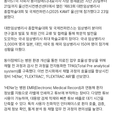
동아ST의 자회사 동아참메드(대표이사 사장 정재훈)는 지난 20일부터
21일까지 울산전시컨벤션센터에서 열린 ‘제63회 대한임상병리사
종합학술대회 및 국제컨퍼런스(2025 KAMT 울산)'에 참가했다고 23일
밝혔다.
대한임상병리사 종합학술대회 및 국제컨퍼런스는 임상병리 분야의
연구결과 발표 및 회원 간의 교류 및 협력을 통해 학문적 발전을
도모하는 국내 임상병리사 최대 학술교류의 장이다. 국내 임상병리사
3,000여 명과 일본, 대만, 태국 등 해외 임상병리사 150여 명이 참가해
성황을 이뤘다.
동아참메드는 병원 환경 개선을 통한 의료진 업무 효율성 향상을 위해
채혈 전 과정과 검사 전 과정을 전자동화한 TPAS(Total Pre analytical
system)를 구축했다. 이번 전시회에서 채혈 과정의 효율성을 향상시킨
장비 ‘HENe’, ‘FLEXTRAC’, ‘FLEXTRAC AIR’를 선보였다.
‘HENe’는 병원 EMR(Electronic Medical Record)과 연동해 환자
정보를 자동으로 라벨에 인쇄하고 튜브에 부착하는 장비다. 다양한 튜브
사용이 가능하며, 대용량 검체 적재와 빠른 튜브 배출로 대기 시간을
단축할 수 있다. 특히 사용자 친화적인 인터페이스로 환자 호출, 검증,
검체 정보 확인, 통계 분석 등 채혈 업무 전 과정의 편의성을 높였다.