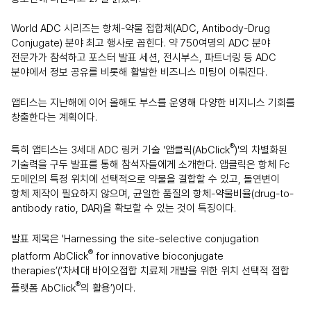
World ADC 시리즈는 항체-약물 접합체(ADC, Antibody-Drug
Conjugate) 분야 최고 행사로 꼽힌다. 약 750여명의 ADC 분야
전문가가 참석하고 포스터 발표 세션, 전시부스, 파트너링 등 ADC
분야에서 정보 공유를 비롯해 활발한 비즈니스 미팅이 이뤄진다.
앱티스는 지난해에 이어 올해도 부스를 운영해 다양한 비지니스 기회를
창출한다는 계획이다.
®
특히 앱티스는 3세대 ADC 링커 기술 '앱클릭(AbClick
)'의 차별화된
기술력을 구두 발표를 통해 참석자들에게 소개한다. 앱클릭은 항체 Fc
도메인의 특정 위치에 선택적으로 약물을 결합할 수 있고, 돌연변이
항체 제작이 필요하지 않으며, 균일한 품질의 항체-약물비율(drug-to-
antibody ratio, DAR)을 확보할 수 있는 것이 특징이다.
발표 제목은 'Harnessing the site-selective conjugation
®
platform AbClick
for innovative bioconjugate
therapies’(‘차세대 바이오접합 치료제 개발을 위한 위치 선택적 접합
®
플랫폼 AbClick
의 활용’)이다.