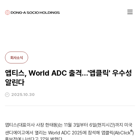
회사소식
앱티스, World ADC 출격…'앱클릭' 우수성
알린다
2025.10.30
앱티스(대표이사 사장 한태동)는 11월 3일부터 6일(현지시간)까지 미국
®
샌디에이고에서 열리는 World ADC 2025에 참석해 앱클릭(AbClick
)
홍보전에 나선다고 27일 밝혔다.