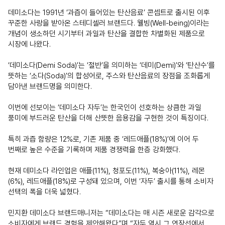
데미소다는 1991년 ‘과즙이 들어있는 탄산음료’ 콘셉트로 출시된 이후
꾸준한 사랑을 받아온 스테디셀러 브랜드다. 웰빙(Well-being)이라는
개념이 생소하던 시기부터 과일과 탄산을 결합한 차별화된 제품으로
시장에 나왔다.
‘데미소다(Demi Soda)’는 ‘절반’을 의미하는 ‘데미(Demi)’와 ‘탄산수’를
뜻하는 ‘소다(Soda)’의 합성어로, 주스와 탄산음료의 장점을 조화롭게
담아낸 브랜드명을 의미한다.
이번에 선보이는 ‘데미소다 자두’는 한국인이 선호하는 상큼한 과일
풍미에 부드러운 탄산을 더해 산뜻한 음용감을 구현한 것이 특징이다.
특히 과즙 함량은 12%로, 기존 제품 중 ‘레드애플(18%)’에 이어 두
번째로 높은 수준을 기록하며 제품 경쟁력을 한층 강화했다.
현재 데미소다 라인업은 애플(11%), 청포도(11%), 복숭아(11%), 레몬
(6%), 레드애플(18%)로 구성돼 있으며, 이번 ‘자두’ 출시를 통해 소비자
선택의 폭을 더욱 넓혔다.
민지환 데미소다 브랜드매니저는 “데미소다는 매 시즌 새로운 감각으로
소비자에게 브랜드 경험을 제안해왔다”며 “자두 역시 그 연장선에서