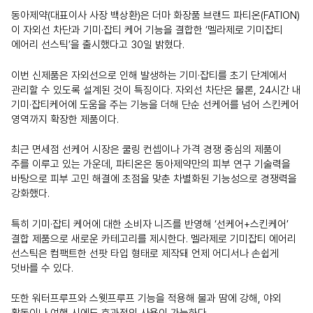
동아제약(대표이사 사장 백상환)은 더마 화장품 브랜드 파티온(FATION)
이 자외선 차단과 기미·잡티 케어 기능을 결합한 ‘멜라제로 기미잡티
에어리 선스틱’을 출시했다고 30일 밝혔다.
이번 신제품은 자외선으로 인해 발생하는 기미·잡티를 초기 단계에서
관리할 수 있도록 설계된 것이 특징이다. 자외선 차단은 물론, 24시간 내
기미·잡티케어에 도움을 주는 기능을 더해 단순 선케어를 넘어 스킨케어
영역까지 확장한 제품이다.
최근 면세점 선케어 시장은 쿨링 컨셉이나 가격 경쟁 중심의 제품이
주를 이루고 있는 가운데, 파티온은 동아제약만의 피부 연구 기술력을
바탕으로 피부 고민 해결에 초점을 맞춘 차별화된 기능성으로 경쟁력을
강화했다.
특히 기미·잡티 케어에 대한 소비자 니즈를 반영해 ‘선케어+스킨케어’
결합 제품으로 새로운 카테고리를 제시한다. 멜라제로 기미잡티 에어리
선스틱은 컴팩트한 선팟 타입 형태로 제작돼 언제 어디서나 손쉽게
덧바를 수 있다.
또한 워터프루프와 스웻프루프 기능을 적용해 물과 땀에 강해, 야외