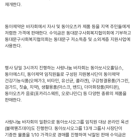
재개한다.
동아제약은 바자회에서 자사 및 동아오츠카 제품 등을 지역 주민들에게
저렴한 가격에 판매한다. 수익금은 동대문구사회복지협의회에 기부하고
동대문구사회복지협의회는 동대문구 저소득층 및 소외계층 지원사업에
사용한다.
행사 당일 3시까지 진행하는 사랑나눔 바자회는 동아쏘시오홀딩스,
동아에스티, 동아제약 임직원들로 구성된 자원봉사단이 동아제약
건강기능식품(오메가3, 비타민, 유산균, 콜라겐), 구강청결용품(가그린,
검가드, 칫솔, 치약), 생활용품(마스크, 밴드), 더마화장품(파티온),
동아오츠카 음료(포카리스웨트, 오로나민C) 등 다양한 종류의 제품을
판매한다.
사랑나눔 바자회의 일환으로 동아쏘시오그룹 임직원 대상 온라인 옥션
(블랙웬즈데이)도 진행한다. 동아쏘시오그룹 13개 그룹사 사장단이
기증한 물품을 1/10 가격으로 경매를 진행하며 낙찰된 판매 수익금은